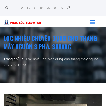
LỌC NHIỄU CHUYÊN DỤNG CHO THANG
MÁY NGUỒN 3 PHA, 380VAC
Trang chủ
Lọc nhiễu chuyên dụng cho thang máy nguồn
3 pha, 380VAC