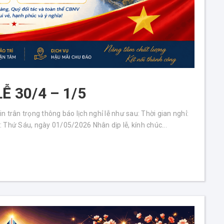
Ễ 30/4 – 1/5
 trân trọng thông báo lịch nghỉ lễ như sau: Thời gian nghỉ:
 Thứ Sáu, ngày 01/05/2026 Nhân dịp lễ, kính chúc...
ang máy
THÔNG BÁO LỊCH NGHỈ LỄ 30/4 – 1/5
Thang Máy Phúc Lộc
Chúc Mừng Năm Mới – Xuân 2026
Thang Máy Phúc Lộc
THÔNG BÁO NGHỈ TẾT NGUYÊN ĐÁN