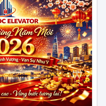
2026
Thang Máy Phúc Lộc
Chúc mừng năm mới 2025
Thang Máy Phúc Lộc
THÔNG BÁO NGHỈ TẾT NGUYÊN
ĐÁN 2023
Thang Máy Phúc Lộc
THÔNG BÁO LỊCH NGHỈ QUỐC
KHÁNH 2-9
Thang Máy Phúc Lộc