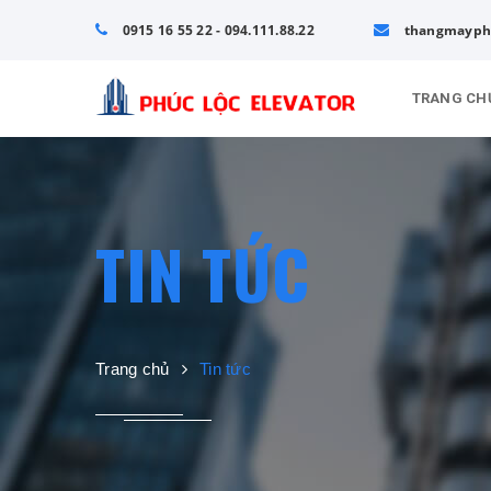
0915 16 55 22 - 094.111.88.22
thangmayph
TRANG CH
TIN TỨC
Trang chủ
Tin tức