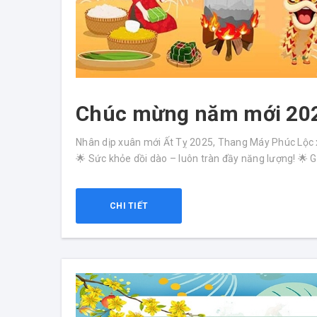
Chúc mừng năm mới 20
Nhân dịp xuân mới Ất Tỵ 2025, Thang Máy Phúc Lộc xi
🌟 Sức khỏe dồi dào – luôn tràn đầy năng lượng! 🌟 G
CHI TIẾT