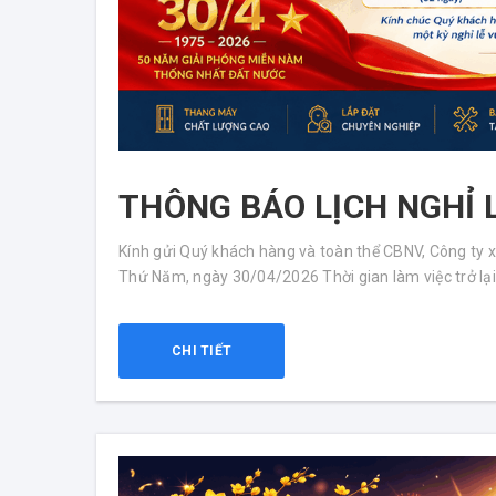
THÔNG BÁO LỊCH NGHỈ L
Kính gửi Quý khách hàng và toàn thể CBNV, Công ty xin
Thứ Năm, ngày 30/04/2026 Thời gian làm việc trở lại:
Nhạc không lời cho th
Thang Máy Phúc Lộc
CHI TIẾT