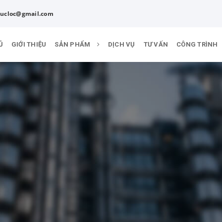
ucloc@gmail.com
Ủ
GIỚI THIỆU
SẢN PHẨM
DỊCH VỤ
TƯ VẤN
CÔNG TRÌNH