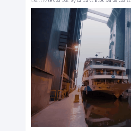
trên. Nó sẽ đưa toàn bộ cả tàu cả nước lên độ cao 