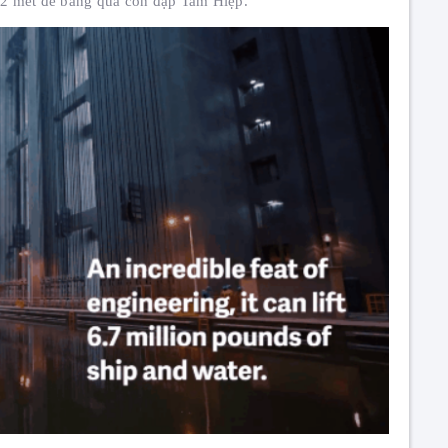
112 mét để băng qua con đập Tam Hiệp.