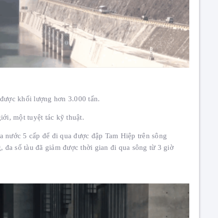
 được khối lượng hơn 3.000 tấn.
ới, một tuyệt tác kỹ thuật.
ang máy
THÔNG BÁO LỊCH NGHỈ LỄ 30/4 – 1/5
óa nước 5 cấp để đi qua được đập Tam Hiệp trên sông
Thang Máy Phúc Lộc
đa số tàu đã giảm được thời gian đi qua sông từ 3 giờ
Chúc Mừng Năm Mới – Xuân 2026
Thang Máy Phúc Lộc
THÔNG BÁO NGHỈ TẾT NGUYÊN ĐÁN