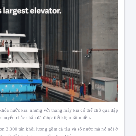
2026
Thang Máy Phúc Lộc
Chúc mừng năm mới 2025
Thang Máy Phúc Lộc
THÔNG BÁO NGHỈ TẾT NGUYÊN
ĐÁN 2023
Thang Máy Phúc Lộc
THÔNG BÁO LỊCH NGHỈ QUỐC
KHÁNH 2-9
Thang Máy Phúc Lộc
 khóa nước kia, nhưng với thang máy kia có thể chở qua đập
chuyển chắc chắn đã được tiết kiệm rất nhiều.
n 3.000 tấn khối lượng gồm cả tàu và số nước mà nó nổi ở