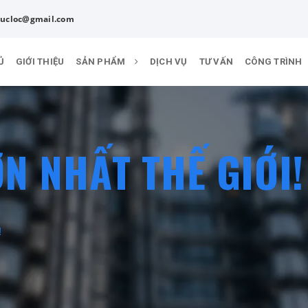
ucloc@gmail.com
Ủ
GIỚI THIỆU
SẢN PHẨM
DỊCH VỤ
TƯ VẤN
CÔNG TRÌNH
N NHẤT THẾ GIỚI!
!