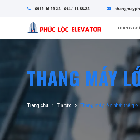
0915 16 55 22 - 094.111.88.22
thangmayph
TRANG CH
THANG MÁY LỚ
Trang chủ
Tin tức
Thang máy lớn nhất thế giới