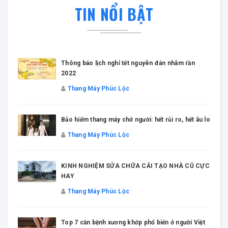
TIN NỔI BẬT
Thông báo lịch nghỉ tết nguyên đán nhâm rần
2022
Thang Máy Phúc Lộc
Bảo hiểm thang máy chở người: hết rủi ro, hết âu lo
Thang Máy Phúc Lộc
KINH NGHIỆM SỬA CHỮA CẢI TẠO NHÀ CŨ CỰC
HAY
Thang Máy Phúc Lộc
Top 7 căn bệnh xương khớp phổ biến ở người Việt