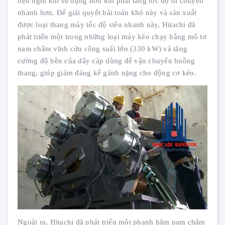
tiện nghi khi sử dụng hơn khi phải tăng tốc độ di chuyển
nhanh hơn. Để giải quyết bài toán khó này và sản xuất
được loại thang máy tốc độ siêu nhanh này, Hitachi đã
phát triển một trong những loại máy kéo chạy bằng mô tơ
nam châm vĩnh cửu công suất lớn (330 kW) và tăng
cường độ bền của dây cáp dùng để vận chuyển buồng
thang, giúp giảm đáng kể gánh nặng cho động cơ kéo.
Ngoài ra, Hitachi đã phát triển một phanh hãm nam châm