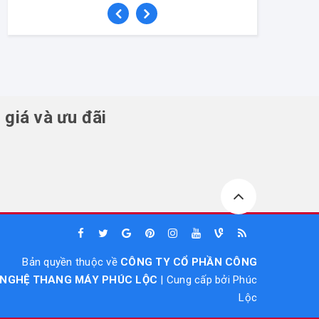
 giá và ưu đãi
Bản quyền thuộc về
CÔNG TY CỔ PHẦN CÔNG
NGHỆ THANG MÁY PHÚC LỘC
|
Cung cấp bởi
Phúc
Lộc