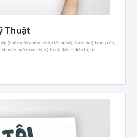
ỹ Thuật
p (hoặc giấy chứng nhận tốt nghiệp tạm thời) Trung cấp,
huyên ngành cơ khí, kỹ thuật điện – điện tử, tự...
ang máy
THÔNG BÁO LỊCH NGHỈ LỄ 30/4 – 1/5
Thang Máy Phúc Lộc
Chúc Mừng Năm Mới – Xuân 2026
Thang Máy Phúc Lộc
THÔNG BÁO NGHỈ TẾT NGUYÊN ĐÁN