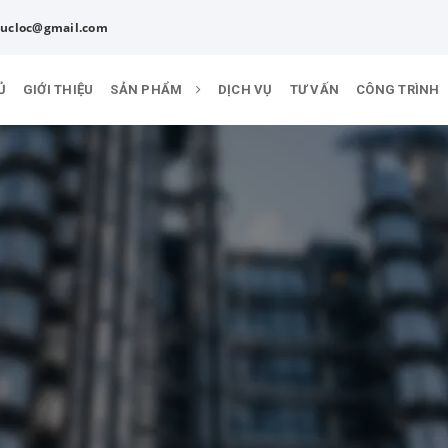
ucloc@gmail.com
Ủ
GIỚI THIỆU
SẢN PHẨM
DỊCH VỤ
TƯ VẤN
CÔNG TRÌNH