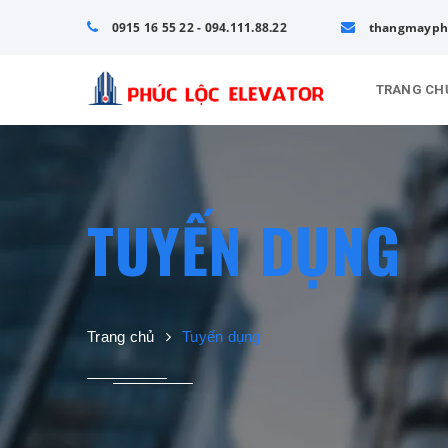
0915 16 55 22 - 094.111.88.22
thangmayph
TRANG CH
TUYẾN DỤNG
Trang chủ
Tuyến dụng