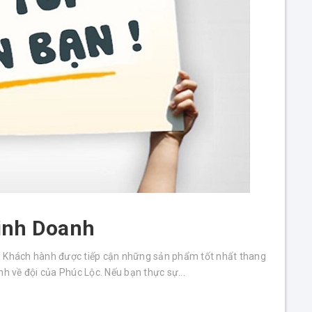
2026
Thang Máy Phúc Lộc
Chúc mừng năm mới 2025
Thang Máy Phúc Lộc
THÔNG BÁO NGHỈ TẾT NGUYÊN
ĐÁN 2023
Thang Máy Phúc Lộc
THÔNG BÁO LỊCH NGHỈ QUỐC
KHÁNH 2-9
inh Doanh
Thang Máy Phúc Lộc
g. Khách hành được tiếp cận những sản phẩm tốt nhất thang
 về đội của Phúc Lộc. Nếu bạn thực sự...