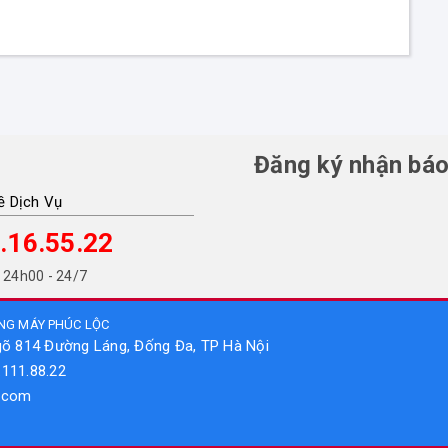
Đăng ký nhận báo
ề Dịch Vụ
.16.55.22
 24h00 - 24/7
NG MÁY PHÚC LỘC
gõ 814 Đường Láng, Đống Đa, TP Hà Nội
.111.88.22
l.com