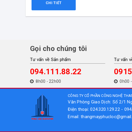
CHI TIẾT
Gọi cho chúng tôi
Tư vấn về Sản phẩm
Tư vấn v
094.111.88.22
0915
8h00 - 22h00
0h00 -
CÔNG TY CỔ PHẦN CÔNG NGHỆ THA
Văn Phòng Giao Dịch: Số 2/1 N
Điện thoại: 024.320.129.22 - 094
Email: thangmayphucloc@gmai