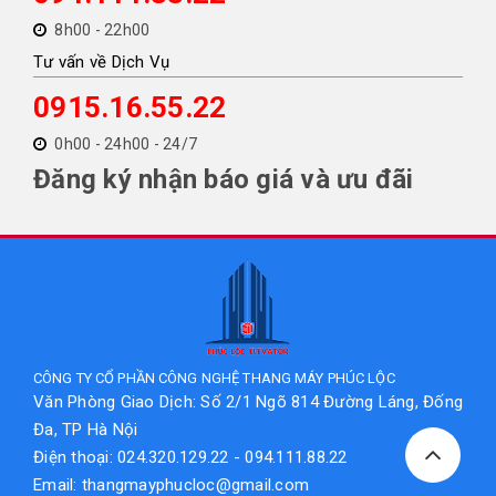
8h00 - 22h00
Tư vấn về Dịch Vụ
0915.16.55.22
0h00 - 24h00 - 24/7
Đăng ký nhận báo giá và ưu đãi
CÔNG TY CỔ PHẦN CÔNG NGHỆ THANG MÁY PHÚC LỘC
Văn Phòng Giao Dịch: Số 2/1 Ngõ 814 Đường Láng, Đống
Đa, TP Hà Nội
Điện thoại: 024.320.129.22 - 094.111.88.22
Email: thangmayphucloc@gmail.com