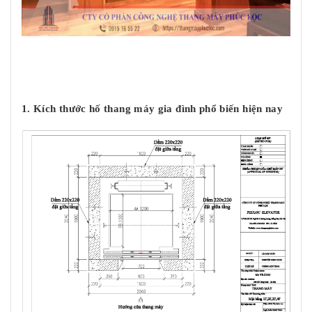
1. Kích thước hố thang máy gia đình phổ biến hiện nay