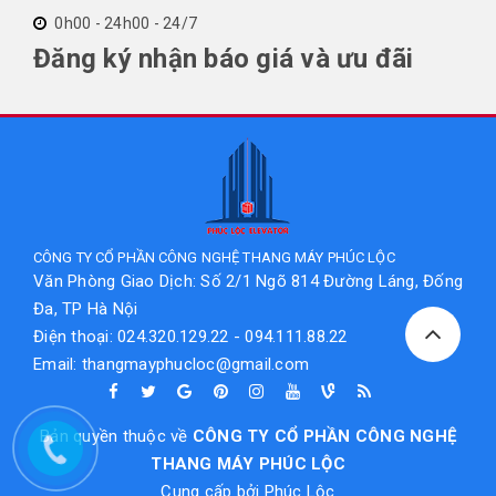
0h00 - 24h00 - 24/7
Đăng ký nhận báo giá và ưu đãi
CÔNG TY CỔ PHẦN CÔNG NGHỆ THANG MÁY PHÚC LỘC
Văn Phòng Giao Dịch: Số 2/1 Ngõ 814 Đường Láng, Đống
Đa, TP Hà Nội
Điện thoại: 024.320.129.22 - 094.111.88.22
Email: thangmayphucloc@gmail.com
Bản quyền thuộc về
CÔNG TY CỔ PHẦN CÔNG NGHỆ
THANG MÁY PHÚC LỘC
Cung cấp bởi
Phúc Lộc