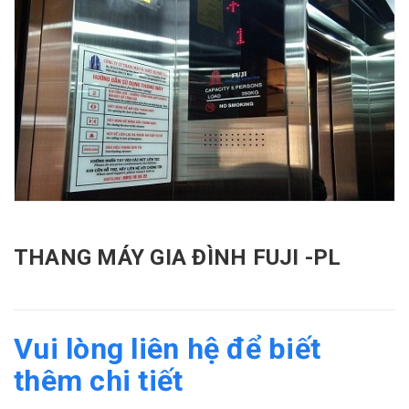
THANG MÁY GIA ĐÌNH FUJI -PL
Vui lòng liên hệ để biết
thêm chi tiết