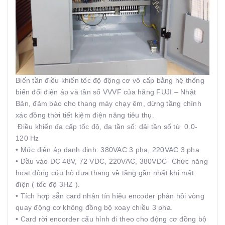
Biến tần điều khiển tốc độ động cơ vô cấp bằng hệ thống
biến đổi điện áp và tần số VVVF của hãng FUJI – Nhật
Bản, đảm bảo cho thang máy chạy êm, dừng tầng chính
xác đồng thời tiết kiệm điện năng tiêu thụ.
Điều khiển đa cấp tốc độ, đa tần số: dải tần số từ 0.0-
120 Hz
• Mức điện áp danh định: 380VAC 3 pha, 220VAC 3 pha
• Đầu vào DC 48V, 72 VDC, 220VAC, 380VDC- Chức năng
hoạt động cứu hộ đưa thang về tầng gần nhất khi mất
điện ( tốc độ 3HZ ).
• Tích hợp sẵn card nhận tín hiệu encoder phản hồi vòng
quay động cơ không đồng bộ xoay chiều 3 pha.
• Card rời encorder cấu hỉnh đi theo cho động cơ đồng bộ