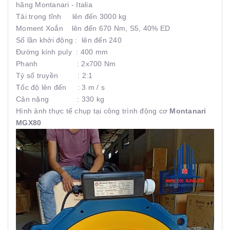
hãng Montanari - Italia
Tải trọng tĩnh lên đến 3000 kg
Moment Xoắn lên đến 670 Nm, S5, 40% ED
Số lần khởi động : lên đến 240
Đường kính puly : 400 mm
Phanh : 2x700 Nm
Tỷ số truyền : 2:1
Tốc độ lên đến : 3 m / s
Cân nặng : 330 kg
Hình ảnh thực tế chụp tại công trình động cơ
Montanari
MGX80