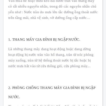
Vào mùa hè hoặc mưa kéo dài nước tràn vào thang máy
có rất nhiều nguyên nhân, trong đó các nguyên nhân chủ
yến như : Nước tràn do mưa lớn tắc đường ồng thoát nước
trên tầng mái, nhà vệ sinh, vỡ đường ống cấp nước…
1. THANG MÁY GIA ĐÌNH BỊ NGẬP NƯỚC.
Là những thang máy đang hoạt động hoặc đang dừng
hoạt động bị nước tràn vào hố thang, tràn từ nóc phòng
máy xuống, tràn từ hệ thống thoát nước bị tắc hoặc bị
nước mưa hắt vào từ cửa thông gió, cửa phòng máy...
2. PHÒNG CHỐNG THANG MÁY GIA ĐÌNH BỊ NGẬP
NƯỚC.