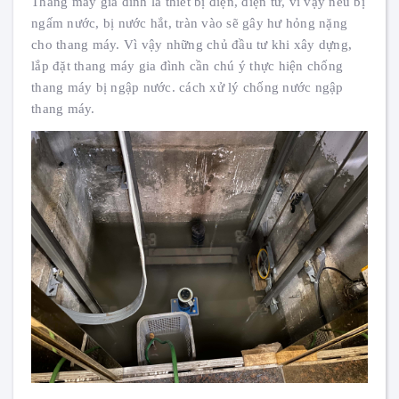
Thang máy gia đình là thiết bị điện, điện tử, vì vậy nếu bị
ngấm nước, bị nước hắt, tràn vào sẽ gây hư hỏng nặng
cho thang máy. Vì vậy những chủ đầu tư khi xây dựng,
lắp đặt thang máy gia đình cần chú ý thực hiện chống
thang máy bị ngập nước. cách xử lý chống nước ngập
thang máy.