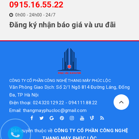
0915.16.55.22
0h00 - 24h00 - 24/7
Đăng ký nhận báo giá và ưu đãi
CÔNG TY CỔ PHẦN CÔNG NGHỆ THANG MÁY PHÚC LỘC
Văn Phòng Giao Dịch: Số 2/1 Ngõ 814 Đường Láng, Đống
Đa, TP Hà Nội
Điện thoại: 024.320.129.22 - 094.111.88.22
Email: thangmayphucloc@gmail.com
Bản quyền thuộc về
CÔNG TY CỔ PHẦN CÔNG NGHỆ
THANG MÁY PHÚC LỘC