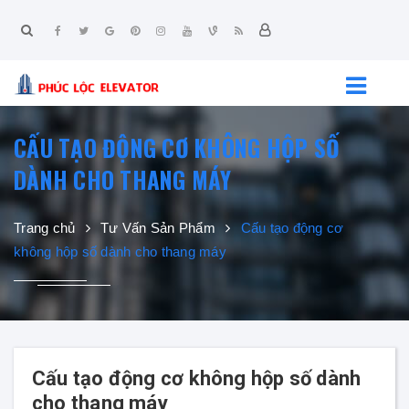
CẤU TẠO ĐỘNG CƠ KHÔNG HỘP SỐ
DÀNH CHO THANG MÁY
Trang chủ
Tư Vấn Sản Phẩm
Cấu tạo động cơ
không hộp số dành cho thang máy
Cấu tạo động cơ không hộp số dành
cho thang máy