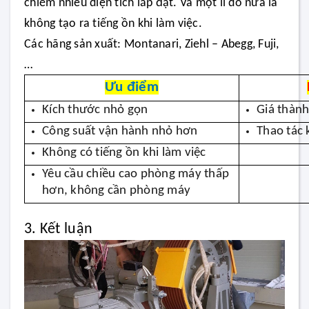
chiếm nhiều diện tích lắp đặt. Và một lí do nữa là
không tạo ra tiếng ồn khi làm việc.
Các hãng sản xuất: Montanari, Ziehl – Abegg, Fuji,
…
Ưu điểm
Kích thước nhỏ gọn
Giá thành
Công suất vận hành nhỏ hơn
Thao tác
Không có tiếng ồn khi làm việc
Yêu cầu chiều cao phòng máy thấp
hơn, không cần phòng máy
3. Kết luận