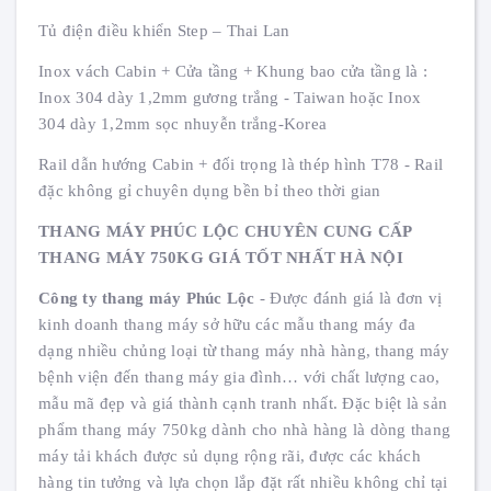
Tủ điện điều khiển Step – Thai Lan
Inox vách Cabin + Cửa tầng + Khung bao cửa tầng là :
Inox 304 dày 1,2mm gương trắng - Taiwan hoặc Inox
304 dày 1,2mm sọc nhuyễn trắng-Korea
Rail dẫn hướng Cabin + đối trọng là thép hình T78 - Rail
đặc không gỉ chuyên dụng bền bỉ theo thời gian
THANG MÁY PHÚC LỘC CHUYÊN CUNG CẤP
THANG MÁY 750KG GIÁ TỐT NHẤT HÀ NỘI
Công ty thang máy Phúc Lộc
- Được đánh giá là đơn vị
kinh doanh thang máy sở hữu các mẫu thang máy đa
dạng nhiều chủng loại từ thang máy nhà hàng, thang máy
bệnh viện đến thang máy gia đình… với chất lượng cao,
mẫu mã đẹp và giá thành cạnh tranh nhất. Đặc biệt là sản
phẩm thang máy 750kg dành cho nhà hàng là dòng thang
máy tải khách được sủ dụng rộng rãi, được các khách
hàng tin tưởng và lựa chọn lắp đặt rất nhiều không chỉ tại