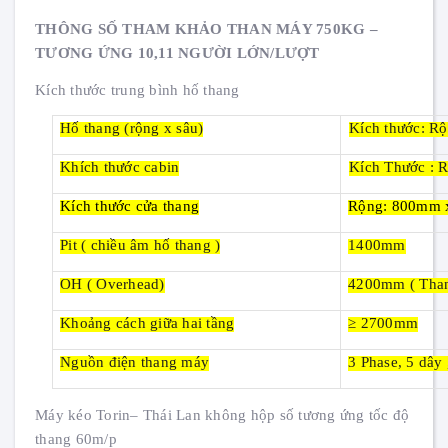
THÔNG SỐ THAM KHẢO THAN MÁY 750KG –
TƯƠNG ỨNG 10,11 NGƯỜI LỚN/LƯỢT
Kích thước trung bình hố thang
Hố thang (rộng x sâu)
Kích thước: 
Khích thước cabin
Kích Thước :
Kích thước cửa thang
Rộng: 800mm 
Pit ( chiều âm hố thang )
1400mm
OH ( Overhead)
4200mm
( Tha
Khoảng cách giữa hai tầng
≥ 2700mm
Nguồn điện thang máy
3 Phase, 5 dây
Máy kéo Torin– Thái Lan không hộp số tương ứng tốc độ
thang 60m/p