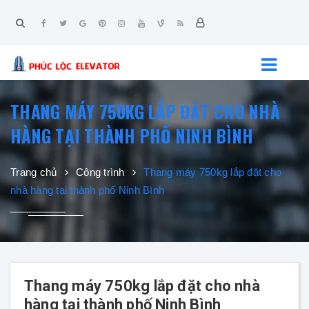
THANG MÁY 750KG LẮP ĐẶT CHO NHÀ
HÀNG TẠI THÀNH PHỐ NINH BÌNH
Trang chủ
Công trình
Thang máy 750kg lắp đặt cho
nhà hàng tại thành phố Ninh Bình
Thang máy 750kg lắp đặt cho nhà
hàng tại thành phố Ninh Bình