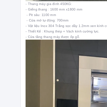
- Thang máy gia đình 450KG:
- Giếng thang : 1600 mm x1800 mm
- Pit sâu: 1100 mm
- Cửa mở tự động: 700mm
- Vật liệu Inox 304 Trắng sọc dầy 1.2mm xen kính 
- Thiết Kế : Khung thép + Vách kính cường lực.
- Cửa tầng thang máy được ốp gỗ.