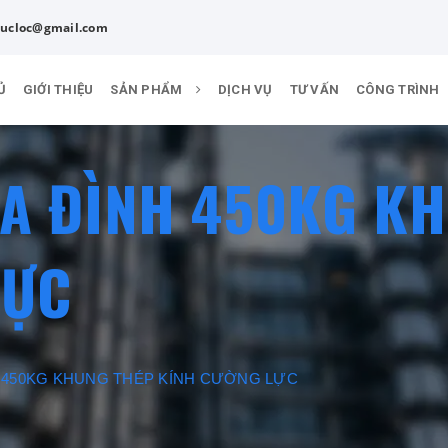
ucloc@gmail.com
Ủ
GIỚI THIỆU
SẢN PHẨM
DỊCH VỤ
TƯ VẤN
CÔNG TRÌNH
IA ĐÌNH 450KG K
LỰC
 450KG KHUNG THÉP KÍNH CƯỜNG LỰC