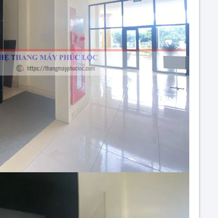
ang máy
THÔNG BÁO LỊCH NGHỈ LỄ 30/4 – 1/5
Thang Máy Phúc Lộc
Chúc Mừng Năm Mới – Xuân 2026
Thang Máy Phúc Lộc
THÔNG BÁO NGHỈ TẾT NGUYÊN ĐÁN