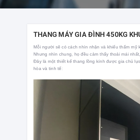
THANG MÁY GIA ĐÌNH 450KG KH
Mỗi người sẽ có cách nhìn nhận và khiếu thẩm mỹ 
Nhưng nhìn chung, họ đều cảm thấy thoải mái nhất,
Đây là một thiết kế thang lồng kính được gia chủ lự
hòa và tinh tế: