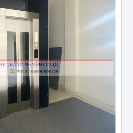
2026
Thang Máy Phúc Lộc
Chúc mừng năm mới 2025
Thang Máy Phúc Lộc
THÔNG BÁO NGHỈ TẾT NGUYÊN
ĐÁN 2023
Thang Máy Phúc Lộc
THÔNG BÁO LỊCH NGHỈ QUỐC
KHÁNH 2-9
Thang Máy Phúc Lộc