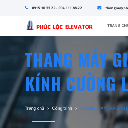
0915 16 55 22 - 094.111.88.22
thangmayph
TRANG CH
THANG MÁY G
KÍNH CƯỜNG 
Trang chủ
Công trình
THANG MÁY GIA ĐÌNH