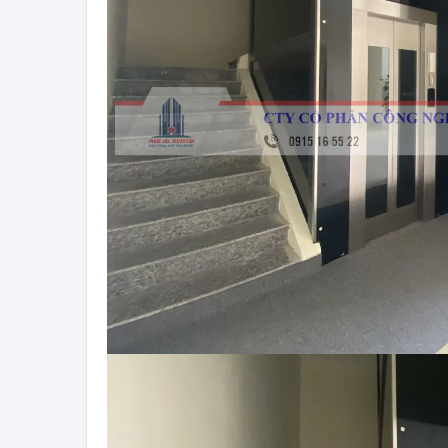
Nhạc không lời cho th
Thang Máy Phúc Lộc