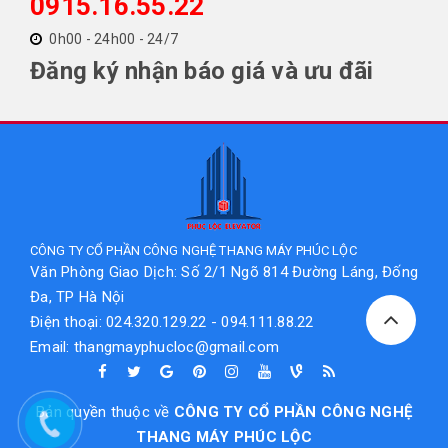
0915.16.55.22
0h00 - 24h00 - 24/7
Đăng ký nhận báo giá và ưu đãi
CÔNG TY CỔ PHẦN CÔNG NGHỆ THANG MÁY PHÚC LỘC
Văn Phòng Giao Dịch: Số 2/1 Ngõ 814 Đường Láng, Đống
Đa, TP Hà Nội
Điện thoại: 024.320.129.22 - 094.111.88.22
Email: thangmayphucloc@gmail.com
Bản quyền thuộc về
CÔNG TY CỔ PHẦN CÔNG NGHỆ
THANG MÁY PHÚC LỘC