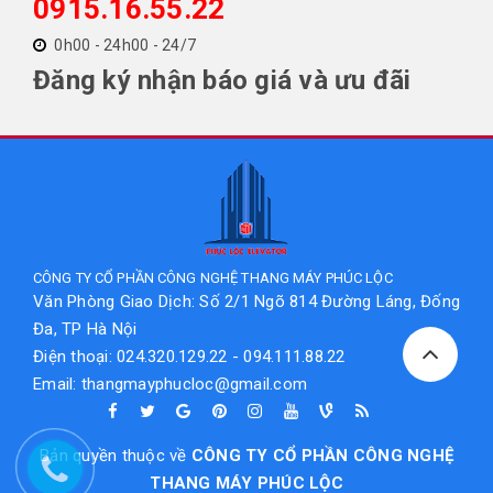
0915.16.55.22
0h00 - 24h00 - 24/7
Đăng ký nhận báo giá và ưu đãi
CÔNG TY CỔ PHẦN CÔNG NGHỆ THANG MÁY PHÚC LỘC
Văn Phòng Giao Dịch: Số 2/1 Ngõ 814 Đường Láng, Đống
Đa, TP Hà Nội
Điện thoại: 024.320.129.22 - 094.111.88.22
Email: thangmayphucloc@gmail.com
Bản quyền thuộc về
CÔNG TY CỔ PHẦN CÔNG NGHỆ
THANG MÁY PHÚC LỘC