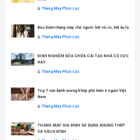
Thang Máy Phúc Lộc
5 lợi ích của việc lắp thang máy khi xây nhà mới
u lo
năm 2020
Thang Máy Phúc Lộc
CỰC
15 bước chuẩn bị trước khi xây ngôi nhà Mơ Ước.
Thang Máy Phúc Lộc
8 lưu ý khi lựa chọn thang máy gia đình tốt nhất?
ệt
Thang Máy Phúc Lộc
Giá Thang Máy Gia Đình 2020 Khoảng Bao Nhiêu?
Thang Máy Phúc Lộc
P