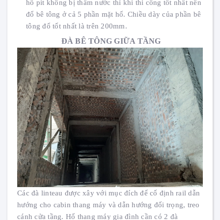
hố pit không bị thấm nước thì khi thi công tốt nhất nên
đổ bê tông ở cả 5 phần mặt hố. Chiều dày của phần bê
tông đổ tốt nhất là trên 200mm.
ĐÀ BÊ TÔNG GIỮA TẦNG
Các đà linteau được xây với mục đích để cố định rail dẫn
hướng cho cabin thang máy và dẫn hướng đối trọng, treo
cánh cửa tầng. Hố thang máy gia đình cần có 2 đà