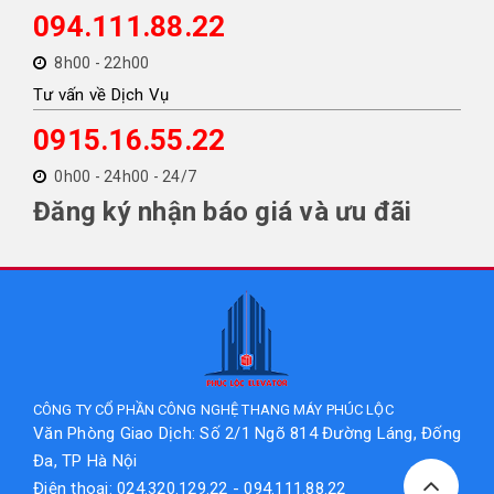
094.111.88.22
8h00 - 22h00
Tư vấn về Dịch Vụ
0915.16.55.22
0h00 - 24h00 - 24/7
Đăng ký nhận báo giá và ưu đãi
CÔNG TY CỔ PHẦN CÔNG NGHỆ THANG MÁY PHÚC LỘC
Văn Phòng Giao Dịch: Số 2/1 Ngõ 814 Đường Láng, Đống
Đa, TP Hà Nội
Điện thoại: 024.320.129.22 - 094.111.88.22