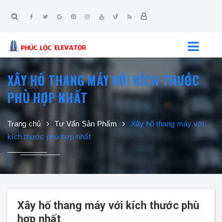
XÂY HỐ THANG MÁY VỚI KÍCH THƯỚC
PHÙ HỢP NHẤT
Trang chủ
Tư Vấn Sản Phẩm
Xây hố thang máy với
kích thước phù hợp nhất
Xây hố thang máy với kích thước phù
hợp nhất