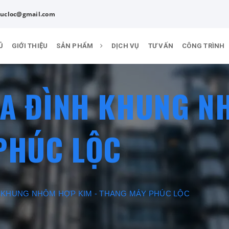
ucloc@gmail.com
Ủ
GIỚI THIỆU
SẢN PHẨM
DỊCH VỤ
TƯ VẤN
CÔNG TRÌNH
IA ĐÌNH KHUNG N
PHÚC LỘC
 KHUNG NHÔM HỢP KIM - THANG MÁY PHÚC LỘC