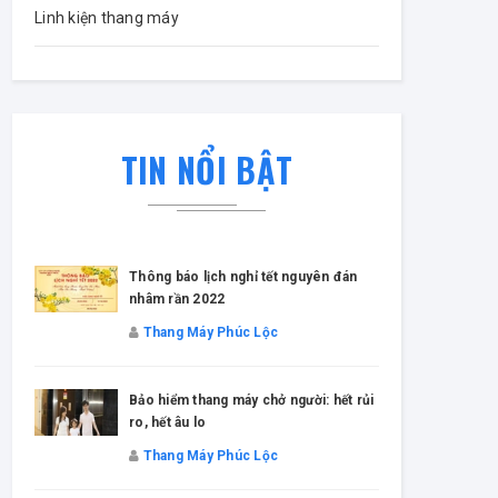
Linh kiện thang máy
TIN NỔI BẬT
hỉ tết nguyên đán
Thông báo lịch nghỉ tết âm lịch 20
Thang Máy Phúc Lộc
c Lộc
5 lợi ích của việc lắp thang máy khi
y chở người: hết rủi
nhà mới năm 2020
Thang Máy Phúc Lộc
c Lộc