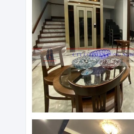
Nhạc không lời cho thang máy
T
Thang Máy Phúc Lộc
C