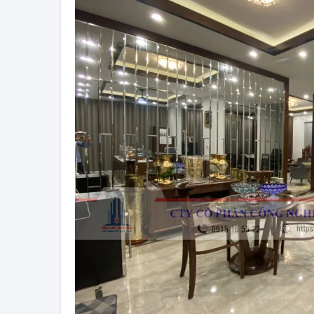
2
C
T