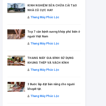
15 bước chuẩn bị trước khi xây ngô
A CHỮA CẢI TẠO
nhà Mơ Ước.
Y
Thang Máy Phúc Lộc
c Lộc
8 lưu ý khi lựa chọn thang máy gia 
ơng khớp phổ biến ở
tốt nhất?
Thang Máy Phúc Lộc
c Lộc
Giá Thang Máy Gia Đình 2020 Kho
 ĐÌNH SỬ DỤNG
Bao Nhiêu?
 VÁCH KÍNH
Thang Máy Phúc Lộc
c Lộc
Thang máy kính gia đình xu hướng
n nâng cho người
của năm 2020
Thang Máy Phúc Lộc
c Lộc