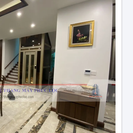
026
KINH NGHIỆM SỬ
Thang Máy Phúc Lộc
NHÀ CŨ CỰC HA
Thang Máy Phú
húc mừng năm mới 2025
Thang Máy Phúc Lộc
Top 7 căn bệnh xư
người Việt Nam
Thang Máy Phú
HÔNG BÁO NGHỈ TẾT NGUYÊN
ĐÁN 2023
Thang Máy Phúc Lộc
THANG MÁY GIA
KHUNG THÉP VÀ
Thang Máy Phú
THÔNG BÁO LỊCH NGHỈ QUỐC
KHÁNH 2-9
Thang Máy Phúc Lộc
3 Bước lắp đặt bà
khuyết tật.
Thang Máy Phú