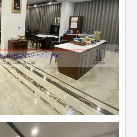
HÔNG BÁO LỊCH NGHỈ LỄ 30/4 – 1/5
Thông báo lịch ng
nhâm rần 2022
Thang Máy Phúc Lộc
Thang Máy Phú
húc Mừng Năm Mới – Xuân 2026
Bảo hiểm thang má
Thang Máy Phúc Lộc
ro, hết âu lo
Thang Máy Phú
THÔNG BÁO NGHỈ TẾT NGUYÊN ĐÁN