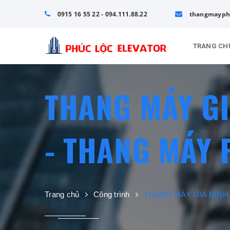
0915 16 55 22 - 094.111.88.22
thangmayph
TRANG CH
THANG MÁY G
- THANG MÁY 
Trang chủ
Công trình
THANG MÁY GIA ĐÌNH